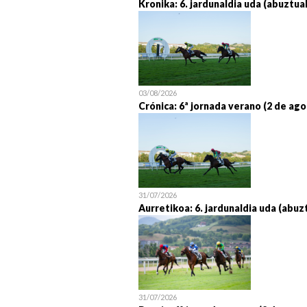
Kronika: 6. jardunaldia uda (abuztua
03/08/2026
Crónica: 6ª jornada verano (2 de ago
31/07/2026
Aurretikoa: 6. jardunaldia uda (abuz
31/07/2026