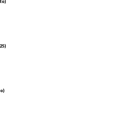
to)
 25)
io)