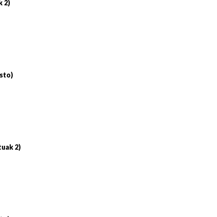
k 2)
sto)
tuak 2)