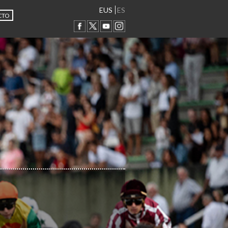
EUS
ES
CTO