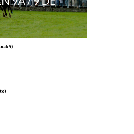
 9A / 9 DE
Irailaren 30a / 30 de septiembre
11/06 11:30
Ekainaren 11a / 11 de junio
05/07 11:30
Uztailaren 5a / 5 de julio
12/07 11:30
Uztailaren 12a / 12 de julio
19/07 11:30
tuak 9)
Uztailaren 19a / 19 de julio
25/07 11:30
Uztailaren 25a / 25 de julio
to)