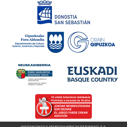
HIPÓDROMOS Y APUESTAS HÍPICAS DE EUSKADI, S.A.