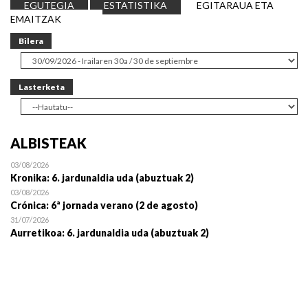
EGUTEGIA
ESTATISTIKA
EGITARAUA ETA
EMAITZAK
Bilera
Lasterketa
ALBISTEAK
03/08/2026
Kronika: 6. jardunaldia uda (abuztuak 2)
03/08/2026
Crónica: 6ª jornada verano (2 de agosto)
31/07/2026
Aurretikoa: 6. jardunaldia uda (abuztuak 2)