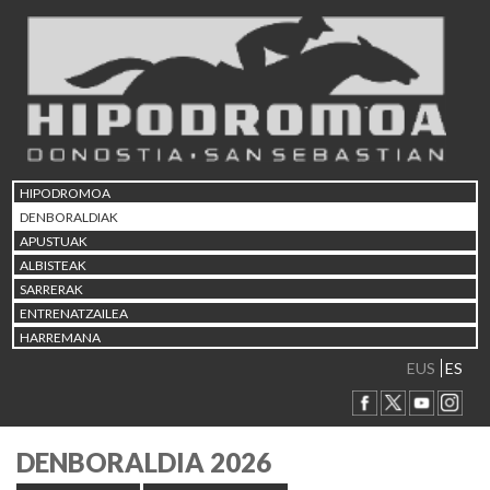
HIPODROMOA
DENBORALDIAK
APUSTUAK
ALBISTEAK
SARRERAK
ENTRENATZAILEA
HARREMANA
EUS
ES
DENBORALDIA 2026