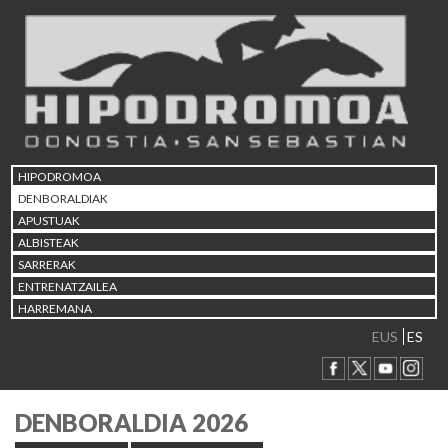
HIPODROMOA
DENBORALDIAK
APUSTUAK
ALBISTEAK
SARRERAK
ENTRENATZAILEA
HARREMANA
EUS
ES
DENBORALDIA 2026