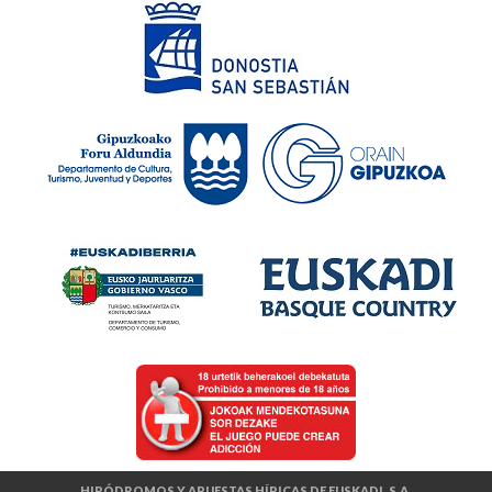
HIPÓDROMOS Y APUESTAS HÍPICAS DE EUSKADI, S.A.