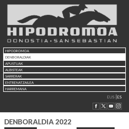
HIPODROMOA
DENBORALDIAK
APUSTUAK
ALBISTEAK
SARRERAK
ENTRENATZAILEA
HARREMANA
EUS
ES
DENBORALDIA 2022