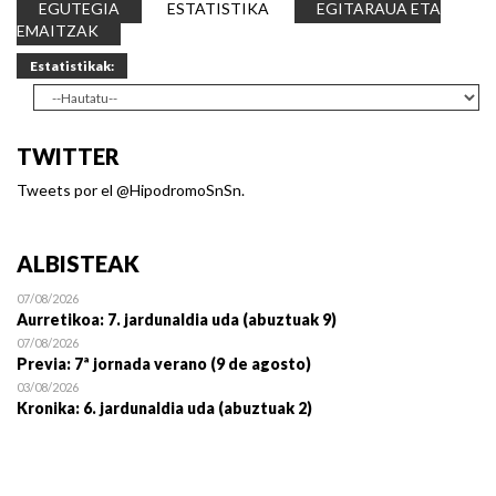
EGUTEGIA
ESTATISTIKA
EGITARAUA ETA
EMAITZAK
Estatistikak:
TWITTER
Tweets por el @HipodromoSnSn.
ALBISTEAK
07/08/2026
Aurretikoa: 7. jardunaldia uda (abuztuak 9)
07/08/2026
Previa: 7ª jornada verano (9 de agosto)
03/08/2026
Kronika: 6. jardunaldia uda (abuztuak 2)