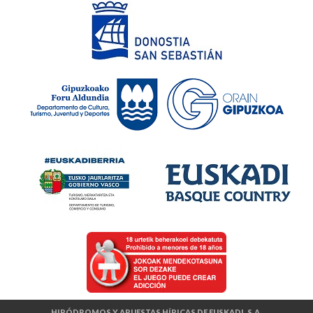
HIPÓDROMOS Y APUESTAS HÍPICAS DE EUSKADI, S.A.