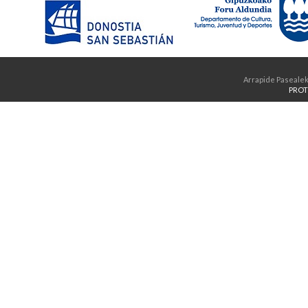
Arrapide Pasealek
PROT