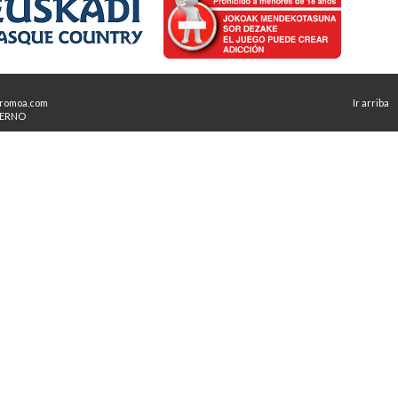
romoa.com
Ir arriba
TERNO