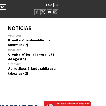
EUS
ES
CTO
NOTICIAS
03/08/2026
Kronika: 6. jardunaldia uda
(abuztuak 2)
03/08/2026
Crónica: 6ª jornada verano (2
de agosto)
31/07/2026
Aurretikoa: 6. jardunaldia uda
(abuztuak 2)