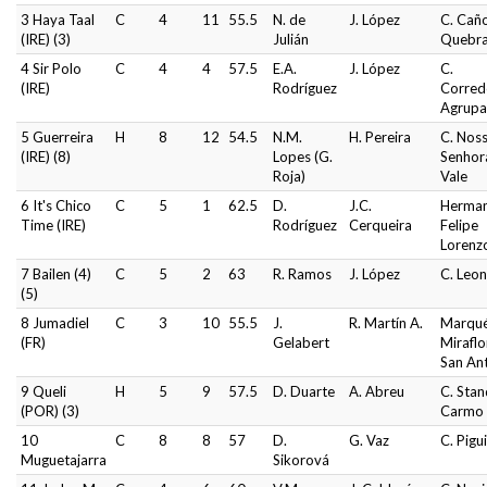
3 Haya Taal
C
4
11
55.5
N. de
J. López
C. Cañ
(IRE) (3)
Julián
Quebr
4 Sir Polo
C
4
4
57.5
E.A.
J. López
C.
(IRE)
Rodríguez
Corred
Agrup
5 Guerreira
H
8
12
54.5
N.M.
H. Pereira
C. Nos
(IRE) (8)
Lopes (G.
Senhor
Roja)
Vale
6 It's Chico
C
5
1
62.5
D.
J.C.
Herma
Time (IRE)
Rodríguez
Cerqueira
Felipe
Lorenz
7 Bailen (4)
C
5
2
63
R. Ramos
J. López
C. Leo
(5)
8 Jumadiel
C
3
10
55.5
J.
R. Martín A.
Marqué
(FR)
Gelabert
Miraflo
San An
9 Queli
H
5
9
57.5
D. Duarte
A. Abreu
C. Stan
(POR) (3)
Carmo
10
C
8
8
57
D.
G. Vaz
C. Pigu
Muguetajarra
Sikorová