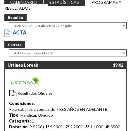
CALENDARIO
ESTADÍSTICAS
PROGRAMAS Y
RESULTADOS
Reunión
ACTA
Carrera
Urtinea Loreak
19:02
Resultados Oficiales
Condiciones:
Para caballos y yeguas de TRES AÑOS EN ADELANTE.
Tipo:
Handicap Dividido
Categoría:
D
Dotación:
9.625€ (
1º
5.500€
,
2º
2.200€
,
3º
1.100€
,
4º
550€
,