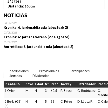
5º
275€
)
Distancia:
1600m
NOTICIAS
03/08/2026
Kronika: 6. jardunaldia uda (abuztuak 2)
03/08/2026
Crónica: 6ª jornada verano (2 de agosto)
31/07/2026
Aurretikoa: 6. jardunaldia uda (abuztuak 2)
Inscripciones
Provisionales
Participantes
Llegadas
Dividendos
P. Caballo
Sexo
Edad
Nº
Peso
Jockey
Entrenador
Propie
1 Orion
M
4
3
62.5
R. Sousa
G. Rodríguez
C.
Medite
2 Beria (GB)
H
4
5
58
C. Pérez
D. López F.
C. Cale
(8)