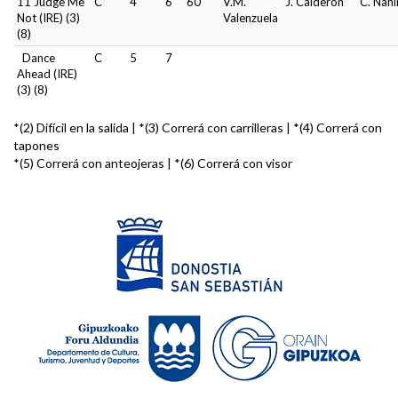
11 Judge Me
C
4
6
60
V.M.
J. Calderón
C. Nani
Not (IRE) (3)
Valenzuela
(8)
Dance
C
5
7
Ahead (IRE)
(3) (8)
*(2) Difícil en la salida | *(3) Correrá con carrilleras | *(4) Correrá con
tapones
*(5) Correrá con anteojeras | *(6) Correrá con visor