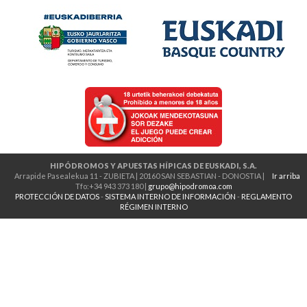
HIPÓDROMOS Y APUESTAS HÍPICAS DE EUSKADI, S.A.
Arrapide Pasealekua 11 - ZUBIETA | 20160 SAN SEBASTIAN - DONOSTIA |
Ir arriba
Tfo:+34 943 373 180 |
grupo@hipodromoa.com
PROTECCIÓN DE DATOS
-
SISTEMA INTERNO DE INFORMACIÓN
-
REGLAMENTO
RÉGIMEN INTERNO