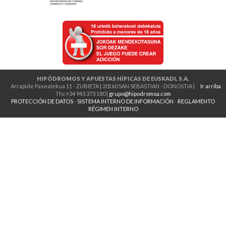
HIPÓDROMOS Y APUESTAS HÍPICAS DE EUSKADI, S.A.
Arrapide Pasealekua 11 - ZUBIETA | 20160 SAN SEBASTIAN - DONOSTIA |
Ir arriba
Tfo:+34 943 373 180 |
grupo@hipodromoa.com
PROTECCIÓN DE DATOS
-
SISTEMA INTERNO DE INFORMACIÓN
-
REGLAMENTO
RÉGIMEN INTERNO