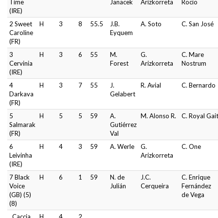
Time
Janacek
Arizkorreta
Rocío
(IRE)
2 Sweet
H
3
8
55.5
J.B.
A. Soto
C. San José
Caroline
Eyquem
(FR)
3
H
3
6
55
M.
G.
C. Mare
Cervinia
Forest
Arizkorreta
Nostrum
(IRE)
4
H
3
7
55
J.
R. Avial
C. Bernardo
Darkava
Gelabert
(FR)
5
H
5
5
59
A.
M. Alonso R.
C. Royal Gai
Salmarak
Gutiérrez
(FR)
Val
6
H
4
3
59
A. Werle
G.
C. One
Leivinha
Arizkorreta
(IRE)
7 Black
H
6
1
59
N. de
J.C.
C. Enrique
Voice
Julián
Cerqueira
Fernández
(GB) (5)
de Vega
(8)
Caccia
H
4
2