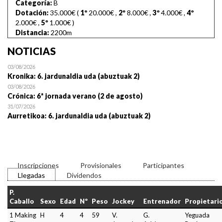
Categoría:
B
Dotación:
35.000€ (
1º
20.000€
,
2º
8.000€
,
3º
4.000€
,
4º
2.000€
,
5º
1.000€
)
Distancia:
2200m
NOTICIAS
03/08/2026
Kronika: 6. jardunaldia uda (abuztuak 2)
03/08/2026
Crónica: 6ª jornada verano (2 de agosto)
31/07/2026
Aurretikoa: 6. jardunaldia uda (abuztuak 2)
Inscripciones
Provisionales
Participantes
Llegadas
Dividendos
P.
Caballo
Sexo
Edad
Nº
Peso
Jockey
Entrenador
Propietari
1 Making
H
4
4
59
V.
G.
Yeguada