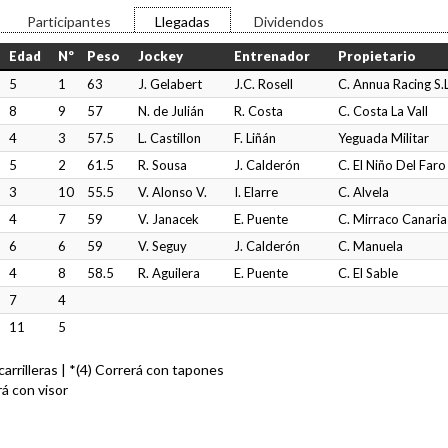
Participantes
Llegadas
Dividendos
Edad
Nº
Peso
Jockey
Entrenador
Propietario
5
1
63
J. Gelabert
J.C. Rosell
C. Annua Racing S.L
8
9
57
N. de Julián
R. Costa
C. Costa La Vall
4
3
57.5
L. Castillon
F. Liñán
Yeguada Militar
5
2
61.5
R. Sousa
J. Calderón
C. El Niño Del Faro
3
10
55.5
V. Alonso V.
I. Elarre
C. Alvela
4
7
59
V. Janacek
E. Puente
C. Mirraco Canaria
6
6
59
V. Seguy
J. Calderón
C. Manuela
4
8
58.5
R. Aguilera
E. Puente
C. El Sable
7
4
11
5
n carrilleras | *(4) Correrá con tapones
rá con visor