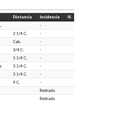
Distancia
Incidencia
IS
.
-
2 1/4 C.
-
Cab.
-
3/4 C.
-
5 1/4 C.
-
s
3 1/4 C.
-
3 1/4 C.
-
9 C.
-
Retirado
Retirado