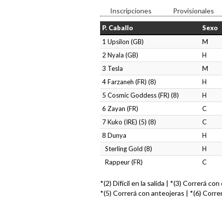
Inscripciones
Provisionales
P. Caballo
Sexo
1 Upsilon (GB)
M
2 Nyala (GB)
H
3 Tesla
M
4 Farzaneh (FR) (8)
H
5 Cosmic Goddess (FR) (8)
H
6 Zayan (FR)
C
7 Kuko (IRE) (5) (8)
C
8 Dunya
H
Sterling Gold (8)
H
Rappeur (FR)
C
*(2) Difícil en la salida | *(3) Correrá co
*(5) Correrá con anteojeras | *(6) Corre