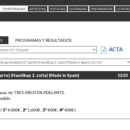
TEMPORADAS
APUESTAS
NOTICIAS
ENTRADAS
PREPARADOR
CONTA
AS
PROGRAMAS Y RESULTADOS
ACTA
rte) (Handikap 2. zatia) (Made in Spain)
12:55
yeguas de TRES AÑOS EN ADELANTE.
vidido
 (
1º
4.000€
,
2º
1.600€
,
3º
800€
,
4º
400€
)