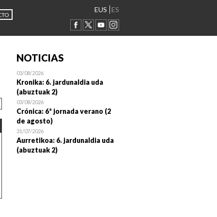
EUS
ES
CTO
NOTICIAS
03/08/2026
Kronika: 6. jardunaldia uda
(abuztuak 2)
03/08/2026
Crónica: 6ª jornada verano (2
de agosto)
31/07/2026
Aurretikoa: 6. jardunaldia uda
(abuztuak 2)