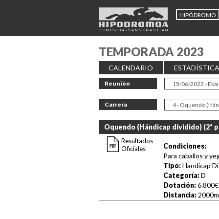
HIPÓDROMO
TEMPORADA 2023
CALENDARIO
ESTADÍSTIC
Reunión
Carrera
Oquendo (Hándicap dividido) (2ª pa
Resultados
Condiciones:
Oficiales
Para caballos y 
Tipo:
Handicap Di
Categoría:
D
Dotación:
6.800€
Distancia:
2000m