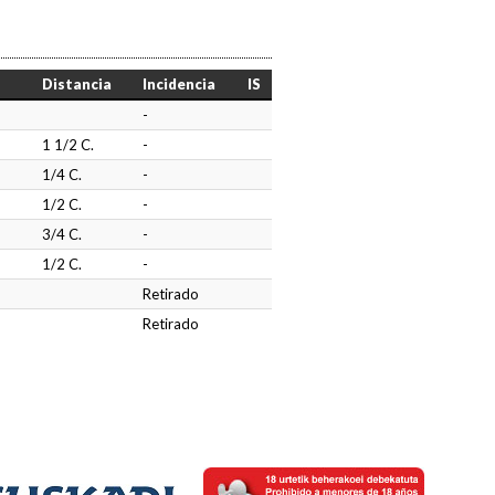
Distancia
Incidencia
IS
-
1 1/2 C.
-
o
1/4 C.
-
1/2 C.
-
3/4 C.
-
1/2 C.
-
Retirado
Retirado