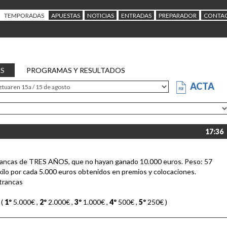
TEMPORADAS
APUESTAS
NOTICIAS
ENTRADAS
PREPARADOR
CONTA
AS
PROGRAMAS Y RESULTADOS
ACTA
17:36
rancas de TRES AÑOS, que no hayan ganado 10.000 euros. Peso: 57
 kilo por cada 5.000 euros obtenidos en premios y colocaciones.
trancas
 (
1º
5.000€
,
2º
2.000€
,
3º
1.000€
,
4º
500€
,
5º
250€
)