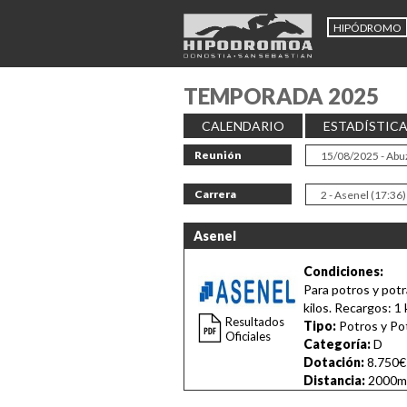
HIPÓDROMO
TEMPORADA 2025
CALENDARIO
ESTADÍSTIC
Reunión
Carrera
Asenel
Condiciones:
Para potros y pot
kilos. Recargos: 1
Resultados
Tipo:
Potros y Po
Oficiales
Categoría:
D
Dotación:
8.750€
Distancia:
2000m