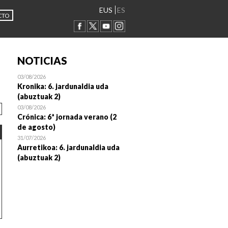
EUS
ES
CTO
NOTICIAS
03/08/2026
Kronika: 6. jardunaldia uda
(abuztuak 2)
03/08/2026
Crónica: 6ª jornada verano (2
de agosto)
31/07/2026
Aurretikoa: 6. jardunaldia uda
(abuztuak 2)