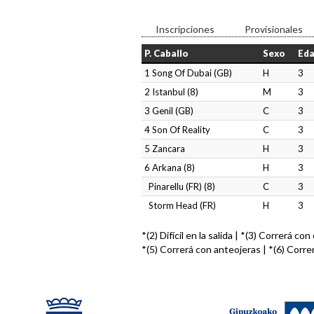
Inscripciones
Provisionales
P. Caballo
Sexo
Ed
1 Song Of Dubai (GB)
H
3
2 Istanbul (8)
M
3
3 Genil (GB)
C
3
4 Son Of Reality
C
3
5 Zancara
H
3
6 Arkana (8)
H
3
Pinarellu (FR) (8)
C
3
Storm Head (FR)
H
3
*(2) Difícil en la salida | *(3) Correrá co
*(5) Correrá con anteojeras | *(6) Corre