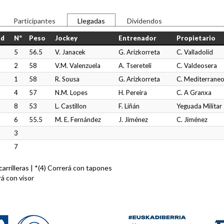
Participantes
Llegadas
Dividendos
ad
Nº
Peso
Jockey
Entrenador
Propietario
5
56.5
V. Janacek
G. Arizkorreta
C. Valladolid
2
58
V.M. Valenzuela
A. Tsereteli
C. Valdeosera
1
58
R. Sousa
G. Arizkorreta
C. Mediterrane
4
57
N.M. Lopes
H. Pereira
C. A Granxa
8
53
L. Castillon
F. Liñán
Yeguada Militar
6
55.5
M. E. Fernández
J. Jiménez
C. Jiménez
3
7
n carrilleras | *(4) Correrá con tapones
rá con visor