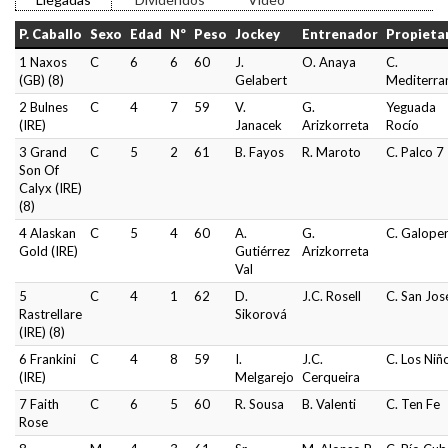
P. Caballo
Sexo
Edad
Nº
Peso
Jockey
Entrenador
Propieta
1 Naxos
C
6
6
60
J.
O. Anaya
C.
(GB) (8)
Gelabert
Mediterra
2 Bulnes
C
4
7
59
V.
G.
Yeguada
(IRE)
Janacek
Arizkorreta
Rocío
3 Grand
C
5
2
61
B. Fayos
R. Maroto
C. Palco 7
Son Of
Calyx (IRE)
(8)
4 Alaskan
C
5
4
60
A.
G.
C. Galope
Gold (IRE)
Gutiérrez
Arizkorreta
Val
5
C
4
1
62
D.
J.C. Rosell
C. San Jos
Rastrellare
Sikorová
(IRE) (8)
6 Frankini
C
4
8
59
I.
J.C.
C. Los Niñ
(IRE)
Melgarejo
Cerqueira
7 Faith
C
6
5
60
R. Sousa
B. Valenti
C. Ten Fe
Rose