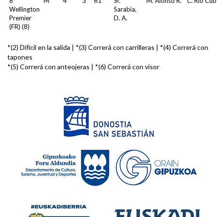
8
M
4
3
61
Sr.
M. Alonso R.
C. Río Cub
Wellington
Sarabia,
Premier
D. A.
(FR) (8)
*(2) Difícil en la salida | *(3) Correrá con carrilleras | *(4) Correrá con
tapones
*(5) Correrá con anteojeras | *(6) Correrá con visor