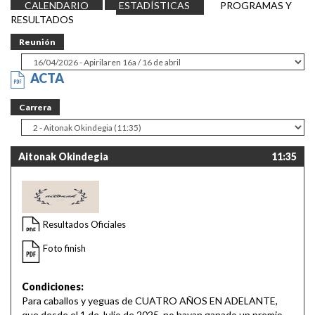
CALENDARIO
ESTADÍSTICAS
PROGRAMAS Y
RESULTADOS
Reunión
ACTA
Carrera
Aitonak Okindegia
11:35
Resultados Oficiales
Foto finish
Condiciones:
Para caballos y yeguas de CUATRO AÑOS EN ADELANTE,
que desde el 1 de Julio de 2025, no hayan ganado un premio