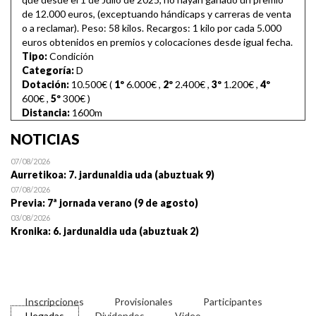
de 12.000 euros, (exceptuando hándicaps y carreras de venta
o a reclamar). Peso: 58 kilos. Recargos: 1 kilo por cada 5.000
euros obtenidos en premios y colocaciones desde igual fecha.
Tipo:
Condición
Categoría:
D
Dotación:
10.500€ (
1º
6.000€
,
2º
2.400€
,
3º
1.200€
,
4º
600€
,
5º
300€
)
Distancia:
1600m
NOTICIAS
07/08/2026
Aurretikoa: 7. jardunaldia uda (abuztuak 9)
07/08/2026
Previa: 7ª jornada verano (9 de agosto)
03/08/2026
Kronika: 6. jardunaldia uda (abuztuak 2)
Inscripciones
Provisionales
Participantes
Llegadas
Dividendos
Video