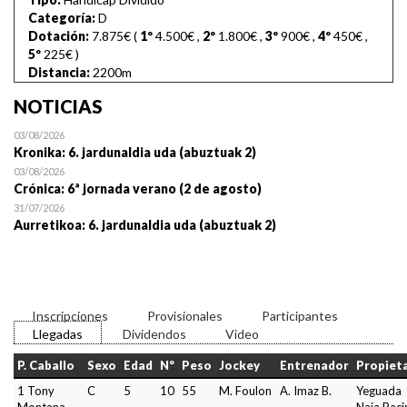
Categoría:
D
Dotación:
7.875€ (
1º
4.500€
,
2º
1.800€
,
3º
900€
,
4º
450€
,
5º
225€
)
Distancia:
2200m
NOTICIAS
03/08/2026
Kronika: 6. jardunaldia uda (abuztuak 2)
03/08/2026
Crónica: 6ª jornada verano (2 de agosto)
31/07/2026
Aurretikoa: 6. jardunaldia uda (abuztuak 2)
Inscripciones
Provisionales
Participantes
Llegadas
Dividendos
Video
P. Caballo
Sexo
Edad
Nº
Peso
Jockey
Entrenador
Propiet
1 Tony
C
5
10
55
M. Foulon
A. Imaz B.
Yeguada