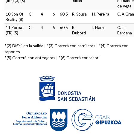
(IRE) (3) (8)
Julián
Fernánde
de Vega
10 Son Of
C
4
6
60.5
R. Sousa
H. Pereira
C. A Gra
Reality (8)
11 Zorba
C
4
5
60.5
R.
I. Elarre
C. La
(FR) (5)
Dubord
Bardena
*(2) Difícil en la salida | *(3) Correrá con carrilleras | *(4) Correrá con
tapones
*(5) Correrá con anteojeras | *(6) Correrá con visor