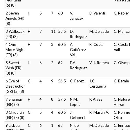
Montana
Naia Raci
(5) (8)
2 Seven
H
5
7
60
V.
B. Valenti
C. Rapier
Angels (FR)
Janacek
(8)
3 Walkczak
H
7
11
53.5
D.
M. Delgado
C. Mangu
(FR) (8)
Rodríguez
4 One
H
7
3
60.5
A.
R. Costa
C. Costa 
More Night
Gutiérrez
Vall
(FR) (3)
Val
5 Sweet
H
6
2
62
E.A.
V.H. Romea
C. Olymp
Wish (FR)
Rodríguez
(3) (8)
6 Eve of
C
4
9
56.5
C. Pérez
J.C.
C. Bernie
Destruction
Cerqueira
(GB) (5) (8)
7 Shangar
H
4
8
57.5
N.M.
P. Alves
C. Nature
(IRE) (8)
Lopes
Horse
8 Chiquitin
C
5
4
60.5
J.
R. Martín A.
C. Ponme
(IRE) (5) (8)
Gelabert
Otra
9 Lisboa
C
6
1
63
N. de
M. Delgado
C. Enriqu