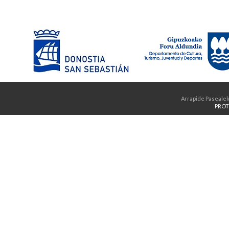
Arrapide Pasealek
PROT