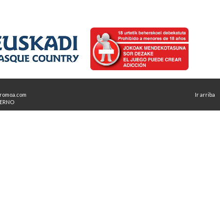
romoa.com
Ir arriba
TERNO