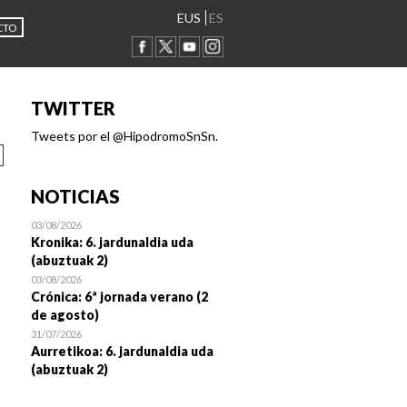
EUS
ES
CTO
TWITTER
Tweets por el @HipodromoSnSn.
NOTICIAS
03/08/2026
Kronika: 6. jardunaldia uda
(abuztuak 2)
03/08/2026
Crónica: 6ª jornada verano (2
de agosto)
31/07/2026
Aurretikoa: 6. jardunaldia uda
(abuztuak 2)