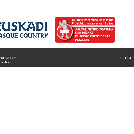
romoa.com
Ir arriba
TERNO