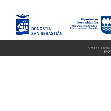
Arrapide Pasealek
PROT