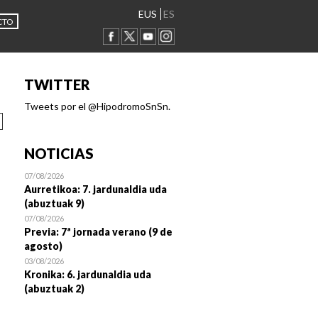
EUS
ES
CTO
TWITTER
Tweets por el @HipodromoSnSn.
NOTICIAS
07/08/2026
Aurretikoa: 7. jardunaldia uda
(abuztuak 9)
07/08/2026
Previa: 7ª jornada verano (9 de
agosto)
03/08/2026
Kronika: 6. jardunaldia uda
(abuztuak 2)