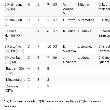
3 Maimouna
H
5
9
53
V.
I. Elarre
C. Los
(FR) (5)
Alonso
Melene
V.
4 Beria (GB)
H
4
5
57
C. Pérez
A.Remolina
C. Cale
(8)
5 Prince
C
9
6
57
R. Sousa
O. Anaya
C. Zacar
Hamlet (FR)
Sarmien
(8)
6 Portofino
C
7
10
53
D.
J. Jiménez
C. Isla 
(FR) (4) (5) (8)
Sikorová
Lanzaro
7 Haya Taal
C
4
7
56
J.
J. López
C. Caño
(IRE) (3)
Gelabert
Quebra
Baadirr (GB)
M
8
8
(3) (8)
Muguetajarra
C
8
3
Zalacain
C
5
2
(GER)
*(2) Difícil en la salida | *(3) Correrá con carrilleras | *(4) Correrá con
tapones