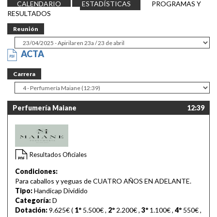
CALENDARIO
ESTADÍSTICAS
PROGRAMAS Y
RESULTADOS
Reunión
ACTA
Carrera
Perfumería Maiane
12:39
Resultados Oficiales
Condiciones:
Para caballos y yeguas de CUATRO AÑOS EN ADELANTE.
Tipo:
Handicap Dividido
Categoría:
D
Dotación:
9.625€ (
1º
5.500€
,
2º
2.200€
,
3º
1.100€
,
4º
550€
,