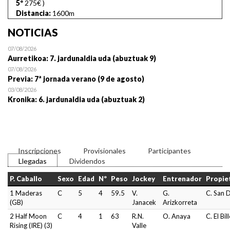
5º
275€
)
Distancia:
1600m
NOTICIAS
07/08/2026
Aurretikoa: 7. jardunaldia uda (abuztuak 9)
07/08/2026
Previa: 7ª jornada verano (9 de agosto)
03/08/2026
Kronika: 6. jardunaldia uda (abuztuak 2)
Inscripciones
Provisionales
Participantes
Llegadas
Dividendos
P. Caballo
Sexo
Edad
Nº
Peso
Jockey
Entrenador
Propie
1 Maderas
C
5
4
59.5
V.
G.
C. San 
(GB)
Janacek
Arizkorreta
2 Half Moon
C
4
1
63
R.N.
O. Anaya
C. El Bil
Rising (IRE) (3)
Valle