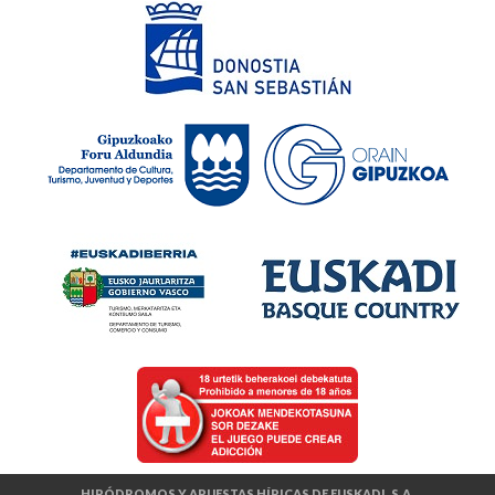
HIPÓDROMOS Y APUESTAS HÍPICAS DE EUSKADI, S.A.